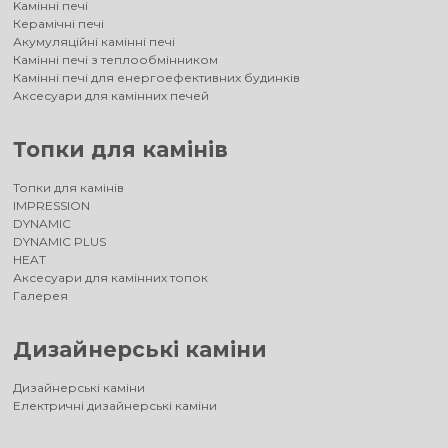
Kамінні печі
Керамічні печі
Акумуляційні камінні печі
Камінні печі з теплообмінником
Камінні печі для енергоефективних будинків
Аксесуари для камінних печей
Топки для камінів
Топки для камінів
IMPRESSION
DYNAMIC
DYNAMIC PLUS
HEAT
Аксесуари для камінних топок
Галерея
Дизайнерські каміни
Дизайнерські каміни
Електричні дизайнерські каміни