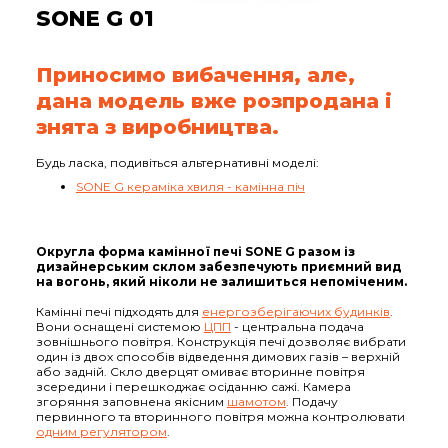
SONE G 01
Приносимо вибачення, але,
дана модель вже розпродана і
знята з виробництва.
Будь ласка, подивіться альтернативні моделі:
SONE G кераміка хвиля - камінна піч
Округла форма камінної печі SONE G разом із
дизайнерським склом забезпечують приємний вид
на вогонь, який ніколи не залишиться непоміченим.
Камінні печі підходять для
енергозберігаючих будинків
.
Вони оснащені системою
ЦПП
- центральна подача
зовнішнього повітря. Конструкція печі дозволяє вибрати
один із двох способів відведення димових газів – верхній
або задній. Скло дверцят омиває вторинне повітря
зсередини і перешкоджає осіданню сажі. Камера
згоряння заповнена якісним
шамотом
. Подачу
первинного та вторинного повітря можна контролювати
одним регулятором
.