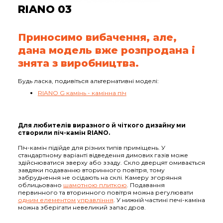
RIANO 03
Приносимо вибачення, але,
дана модель вже розпродана і
знята з виробництва.
Будь ласка, подивіться альтернативні моделі:
RIANO G камінь - камінна піч
Для любителів виразного й чіткого дизайну ми
створили піч-камін RIANO.
Піч-камін підійде для різних типів приміщень. У
стандартному варіанті відведення димових газів може
здійснюватися зверху або ззаду. Скло дверцят омивається
завдяки подаванню вторинного повітря, тому
забруднення не осідають на склі. Камеру згоряння
облицьовано
шамотною плиткою
. Подавання
первинного та вторинного повітря можна регулювати
одним елементом управління
. У нижній частині печі-каміна
можна зберігати невеликий запас дров.