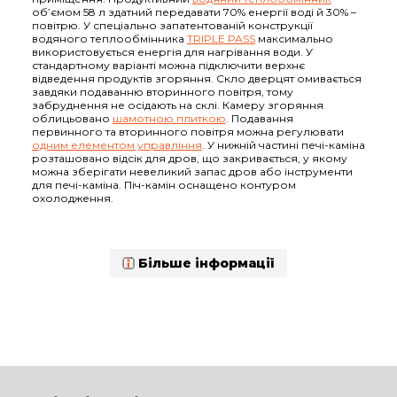
об’ємом 58 л здатний передавати 70% енергії воді й 30% –
повітрю. У спеціально запатентованій конструкції
водяного теплообмінника
TRIPLE PASS
максимально
використовується енергія для нагрівання води. У
стандартному варіанті можна підключити верхнє
відведення продуктів згоряння. Скло дверцят омивається
завдяки подаванню вторинного повітря, тому
забруднення не осідають на склі. Камеру згоряння
облицьовано
шамотною плиткою
. Подавання
первинного та вторинного повітря можна регулювати
одним елементом управління
. У нижній частині печі-каміна
розташовано відсік для дров, що закривається, у якому
можна зберігати невеликий запас дров або інструменти
для печі-каміна. Піч-камін оснащено контуром
охолодження.
Більше інформації