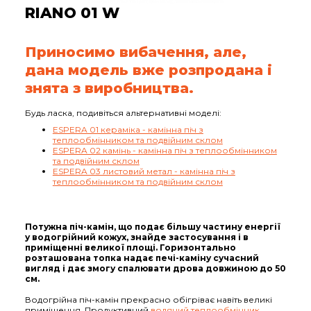
RIANO 01 W
Приносимо вибачення, але,
дана модель вже розпродана і
знята з виробництва.
Будь ласка, подивіться альтернативні моделі:
ESPERA 01 кераміка - камінна піч з
теплообмінником та подвійним склом
ESPERA 02 камінь - камінна піч з теплообмінником
та подвійним склом
ESPERA 03 листовий метал - камінна піч з
теплообмінником та подвійним склом
Потужна піч-камін, що подає більшу частину енергії
у водогрійний кожух, знайде застосування і в
приміщенні великої площі. Горизонтально
розташована топка надає печі-каміну сучасний
вигляд і дає змогу спалювати дрова довжиною до 50
см.
Водогрійна піч-камін прекрасно обігріває навіть великі
приміщення. Продуктивний
водяний теплообмінник