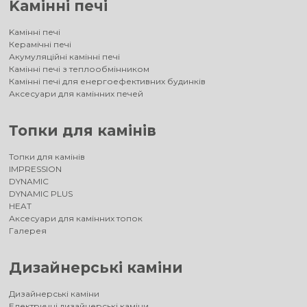
Kамінні печі
Kамінні печі
Керамічні печі
Акумуляційні камінні печі
Камінні печі з теплообмінником
Камінні печі для енергоефективних будинків
Аксесуари для камінних печей
Топки для камінів
Топки для камінів
IMPRESSION
DYNAMIC
DYNAMIC PLUS
HEAT
Аксесуари для камінних топок
Галерея
Дизайнерські каміни
Дизайнерські каміни
Електричні дизайнерські каміни