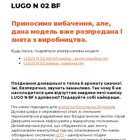
LUGO N 02 BF
Приносимо вибачення, але,
дана модель вже розпродана і
знята з виробництва.
Будь ласка, подивіться альтернативні моделі:
LUGO N 02 AKUM камінь - акумуляційна піч
LUGO N 02 камінь - камінна піч
Поєднання домашнього тепла й аромату смачної
їжі, безперечно, звучить заманливо. Так чому б не
насолодитися цим відчуттям завдяки печі-каміну
LUGO N BF з духівкою? Подаруйте собі найкраще.
Піч-камін підходить для
енергоефективних будинків
.
Духова шафа з нержавіючої сталі зі стильним
термометром радуватиме вас бездоганною якістю страв.
Дверцята можна зафіксувати у відкритому положенні.
Дизайнерська ручка, що обдувається, дає змогу
здійснювати маніпуляції під час опалювання. Піч-камін
обладнано системою
ЦПП
– центральної подачі
зовнішнього повітря. У стандартному варіанті відведення