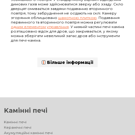
димових газів може здійснюватися зверху або ззаду. Скло
дверцят омивається завдяки подаванню вторинного
повітря, тому забруднення не осідають на склі. Камеру
згоряння облицьовано
шамотною плиткою
. Подавання
первинного та вторинного повітря можна регулювати
одним елементом управління
. У нижній частині печі-каміна
розташовано відсік для дров, що закривається, у якому
можна зберігати невеликий запас дров або інструменти
для печі-каміна.
Більше інформації
Kамінні печі
Kамінні печі
Керамічні печі
Акумуляційні камінні печі