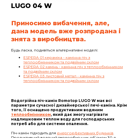
LUGO 04 W
Приносимо вибачення, але,
дана модель вже розпродана і
знята з виробництва.
Будь ласка, подивіться альтернативні моделі:
ESPERA 01 кераміка - камінна піч з
теплообмінником та подвійним склом
ESPERA 02 камінь - камінна піч з теплообмінником
та подвійним склом
ESPERA 03 листовий метал - камінна піч з
теплообмінником та подвійним склом
Водогрійна піч-камін Romotop LUGO W має всі
параметри сучасної дизайнерської печі-каміна. Крім
того, її оснащено продуктивним водяним
теплообмінником
, який дає змогу нагрівати
надлишковим теплом воду для господарських
потреб або для системи опалення.
Піч-камін підходить для
енергоефективних будинків
.
Продуктивний водяний теплообмінник об’ємом 30 л