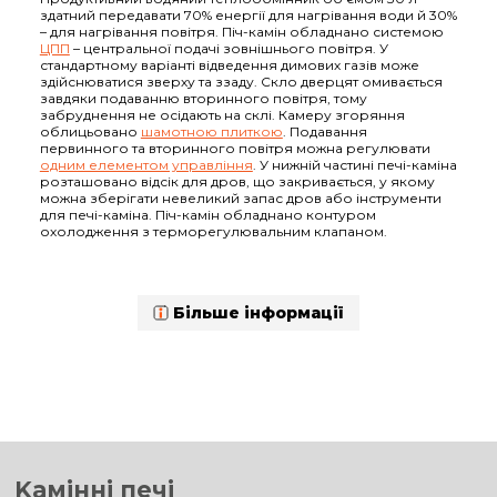
здатний передавати 70% енергії для нагрівання води й 30%
– для нагрівання повітря. Піч-камін обладнано системою
ЦПП
– центральної подачі зовнішнього повітря. У
стандартному варіанті відведення димових газів може
здійснюватися зверху та ззаду. Скло дверцят омивається
завдяки подаванню вторинного повітря, тому
забруднення не осідають на склі. Камеру згоряння
облицьовано
шамотною плиткою
. Подавання
первинного та вторинного повітря можна регулювати
одним елементом управління
. У нижній частині печі-каміна
розташовано відсік для дров, що закривається, у якому
можна зберігати невеликий запас дров або інструменти
для печі-каміна. Піч-камін обладнано контуром
охолодження з терморегулювальним клапаном.
Більше інформації
Kамінні печі