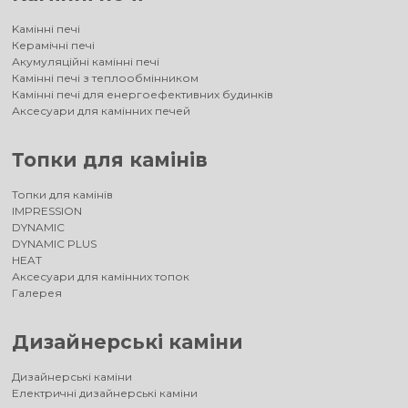
Kамінні печі
Керамічні печі
Акумуляційні камінні печі
Камінні печі з теплообмінником
Камінні печі для енергоефективних будинків
Аксесуари для камінних печей
Топки для камінів
Топки для камінів
IMPRESSION
DYNAMIC
DYNAMIC PLUS
HEAT
Аксесуари для камінних топок
Галерея
Дизайнерські каміни
Дизайнерські каміни
Електричні дизайнерські каміни