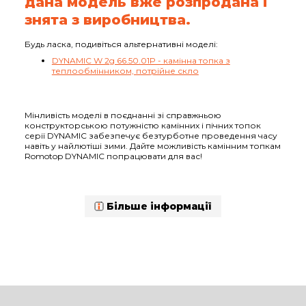
дана модель вже розпродана і
знята з виробництва.
Будь ласка, подивіться альтернативні моделі:
DYNAMIC W 2g 66.50.01P - камінна топка з
теплообмінником, потрійне скло
Мінливість моделі в поєднанні зі справжньою
конструкторською потужністю камінних і пічних топок
серії DYNAMIC забезпечує безтурботне проведення часу
навіть у найлютіші зими. Дайте можливість камінним топкам
Romotop DYNAMIC попрацювати для вас!
Більше інформації