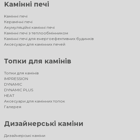
Kамінні печі
Kамінні печі
Керамічні печі
Акумуляційні камінні печі
Камінні печі з теплообмінником
Камінні печі для енергоефективних будинків
Аксесуари для камінних печей
Топки для камінів
Топки для камінів
IMPRESSION
DYNAMIC
DYNAMIC PLUS
HEAT
Аксесуари для камінних топок
Галерея
Дизайнерські каміни
Дизайнерські каміни