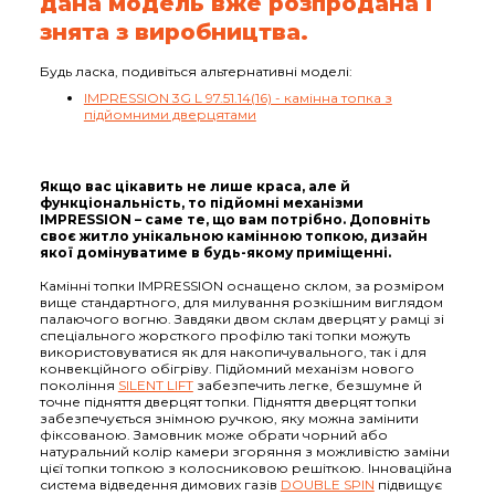
дана модель вже розпродана і
знята з виробництва.
Будь ласка, подивіться альтернативні моделі:
IMPRESSION 3G L 97.51.14(16) - камінна топка з
підйомними дверцятами
Якщо вас цікавить не лише краса, але й
функціональність, то підйомні механізми
IMPRESSION – саме те, що вам потрібно. Доповніть
своє житло унікальною камінною топкою, дизайн
якої домінуватиме в будь-якому приміщенні.
Камінні топки IMPRESSION оснащено склом, за розміром
вище стандартного, для милування розкішним виглядом
палаючого вогню. Завдяки двом склам дверцят у рамці зі
спеціального жорсткого профілю такі топки можуть
використовуватися як для накопичувального, так і для
конвекційного обігріву. Підйомний механізм нового
покоління
SILENT LIFT
забезпечить легке, безшумне й
точне підняття дверцят топки. Підняття дверцят топки
забезпечується знімною ручкою, яку можна замінити
фіксованою. Замовник може обрати чорний або
натуральний колір камери згоряння з можливістю заміни
цієї топки топкою з колосниковою решіткою. Інноваційна
система відведення димових газів
DOUBLE SPIN
підвищує