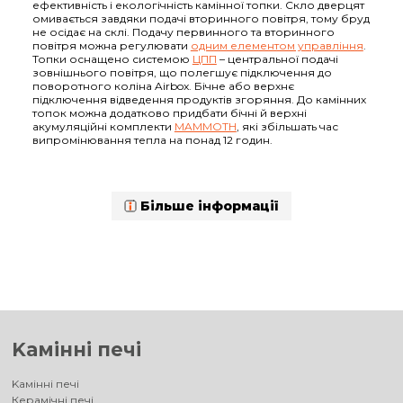
ефективність і екологічність камінної топки. Скло дверцят
омивається завдяки подачі вторинного повітря, тому бруд
не осідає на склі. Подачу первинного та вторинного
повітря можна регулювати
одним елементом управління
.
Топки оснащено системою
ЦПП
– центральної подачі
зовнішнього повітря, що полегшує підключення до
поворотного коліна Airbox. Бічне або верхнє
підключення відведення продуктів згоряння. До камінних
топок можна додатково придбати бічні й верхні
акумуляційні комплекти
MAMMOTH
, які збільшать час
випромінювання тепла на понад 12 годин.
Більше інформації
Kамінні печі
Kамінні печі
Керамічні печі