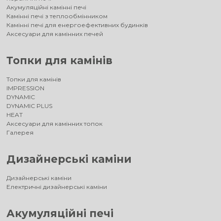
Акумуляційні камінні печі
Камінні печі з теплообмінником
Камінні печі для енергоефективних будинків
Аксесуари для камінних печей
Топки для камінів
Топки для камінів
IMPRESSION
DYNAMIC
DYNAMIC PLUS
HEAT
Аксесуари для камінних топок
Галерея
Дизайнерські каміни
Дизайнерські каміни
Електричні дизайнерські каміни
Акумуляційні печі