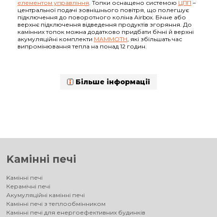
елементом управління
. Топки оснащено системою
ЦПП
–
центральної подачі зовнішнього повітря, що полегшує
підключення до поворотного коліна Airbox. Бічне або
верхнє підключення відведення продуктів згоряння. До
камінних топок можна додатково придбати бічні й верхні
акумуляційні комплекти
MAMMOTH
, які збільшать час
випромінювання тепла на понад 12 годин.
Більше інформації
Kамінні печі
Kамінні печі
Керамічні печі
Акумуляційні камінні печі
Камінні печі з теплообмінником
Камінні печі для енергоефективних будинків