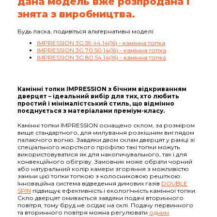
дана модель вже розпродана і
знята з виробництва.
Будь ласка, подивіться альтернативні моделі:
IMPRESSION 3G 59.44.14(16) - камінна топка
IMPRESSION 3G 70.50.14(16) - камінна топка
IMPRESSION 3G 80.54.14(16) - камінна топка
Камінні топки IMPRESSION з бічним відкриванням
дверцят – ідеальний вибір для тих, хто любить
простий і мінімалістський стиль, що відмінно
поєднується з матеріалами преміум-класу.
Камінні топки IMPRESSION оснащено склом, за розміром
вище стандартного, для милування розкішним виглядом
палаючого вогню. Завдяки двом склам дверцят у рамці зі
спеціального жорсткого профілю такі топки можуть
використовуватися як для накопичувального, так і для
конвекційного обігріву. Замовник може обрати чорний
або натуральний колір камери згоряння з можливістю
заміни цієї топки топкою з колосниковою решіткою.
Інноваційна система відведення димових газів
DOUBLE
SPIN
підвищує ефективність і екологічність камінної топки.
Скло дверцят омивається завдяки подачі вторинного
повітря, тому бруд не осідає на склі. Подачу первинного
та вторинного повітря можна регулювати
одним