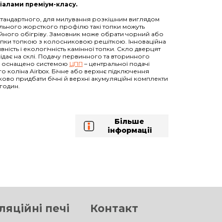
ріалами преміум-класу.
стандартного, для милування розкішним виглядом
ального жорсткого профілю такі топки можуть
ційного обігріву. Замовник може обрати чорний або
топки топкою з колосниковою решіткою. Інноваційна
ність і екологічність камінної топки. Скло дверцят
ідає на склі. Подачу первинного та вторинного
и оснащено системою
ЦПП
– центральної подачі
 коліна Airbox. Бічне або верхнє підключення
ково придбати бічні й верхні акумуляційні комплекти
 годин.
Більше
інформації
яційні печі
Контакт