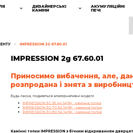
ЛЯ
ДИЗАЙНЕРСЬКІ
АКУМУЛЯЦІЙНІ
КАМІНИ
ПЕЧІ
МЕНТУ
IMPRESSION 2G 67.60.01
IMPRESSION 2g 67.60.01
Приносимо вибачення, але, да
розпродана і знята з виробниц
Будь ласка, подивіться альтернативні моделі:
IMPRESSION 3G 59.44.14(16) - камінна топка
IMPRESSION 3G 70.50.14(16) - камінна топка
IMPRESSION 3G 80.54.14(16) - камінна топка
Камінні топки IMPRESSION з бічним відкриванням дверцят 