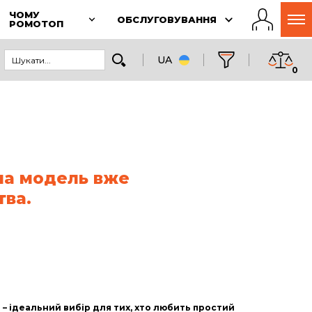
ЧОМУ
ОБСЛУГОВУВАННЯ
РОМОТОП
UA
0
на модель вже
тва.
– ідеальний вибір для тих, хто любить простий