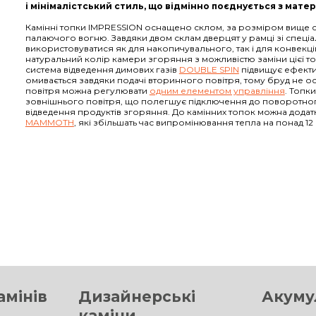
і мінімалістський стиль, що відмінно поєднується з мате
Камінні топки IMPRESSION оснащено склом, за розміром вище 
палаючого вогню. Завдяки двом склам дверцят у рамці зі спеці
використовуватися як для накопичувального, так і для конвек
натуральний колір камери згоряння з можливістю заміни цієї 
система відведення димових газів
DOUBLE SPIN
підвищує ефектив
омивається завдяки подачі вторинного повітря, тому бруд не ос
повітря можна регулювати
одним елементом управління
. Топк
зовнішнього повітря, що полегшує підключення до поворотного
відведення продуктів згоряння. До камінних топок можна додат
MAMMOTH
, які збільшать час випромінювання тепла на понад 12
амінів
Дизайнерські
Акумул
каміни