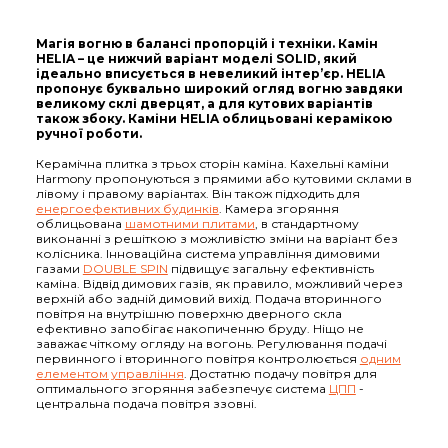
Магія вогню в балансі пропорцій і техніки. Камін
HELIA – це нижчий варіант моделі SOLID, який
ідеально вписується в невеликий інтер’єр. HELIA
пропонує буквально широкий огляд вогню завдяки
великому склі дверцят, а для кутових варіантів
також збоку. Каміни HELIA облицьовані керамікою
ручної роботи.
Керамічна плитка з трьох сторін каміна. Кахельні каміни
Harmony пропонуються з прямими або кутовими склами в
лівому і правому варіантах. Він також підходить для
енергоефективних будинків
. Камера згоряння
облицьована
шамотними плитами
, в стандартному
виконанні з решіткою з можливістю зміни на варіант без
колісника. Інноваційна система управління димовими
газами
DOUBLE SPIN
підвищує загальну ефективність
каміна. Відвід димових газів, як правило, можливий через
верхній або задній димовий вихід. Подача вторинного
повітря на внутрішню поверхню дверного скла
ефективно запобігає накопиченню бруду. Ніщо не
заважає чіткому огляду на вогонь. Регулювання подачі
первинного і вторинного повітря контролюється
одним
елементом управління
. Достатню подачу повітря для
оптимального згоряння забезпечує система
ЦПП
-
центральна подача повітря ззовні.