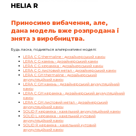
HELIA R
Приносимо вибачення, але,
дана модель вже розпродана і
знята з виробництва.
Будь ласка, подивіться альтернативні моделі:
LERA C G thermaline - дизайнерський камін
LERA C G камінь - дизайнерський камін
LERA C G кераміка - дизайнерський камін
LERA C G листовий метал - дизайнерський камін
LERA C GH thermaline - дизайнерський
акумуляційний камін
LERA C GH камінь - дизайнерський акумуляційний
камін
LERA C GH кераміка - дизайнерський акумуляційний
камін
LERA C GH листовий метал - дизайнерський
акумуляційний камін
SOLID F кераміка - кахельний акумуляційний камін
SOLID L кераміка - кахельний кутовий
акумуляційний камін
SOLID R кераміка - кахельний кутовий
акумуляційний камін