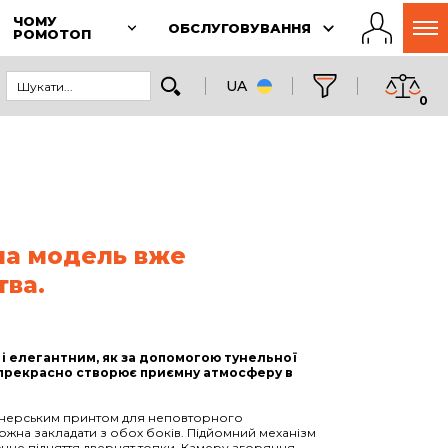
ЧОМУ
ОБСЛУГОВУВАННЯ
РОМОТОП
UA
0
на модель вже
тва.
і елегантним, як за допомогою тунельної
 прекрасно створює приємну атмосферу в
йнерським принтом для неповторного
ожна закладати з обох боків. Підйомний механізм
чне підняття дверцят топки. Камеру згоряння