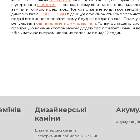
футеровано
шамотом
, і в стандартному виконанні топка надаєть
замінити топкою з решіткою. Топки призначено для конвекційно
димових газів
DOUBLE SPIN
підвищує ефективність і екологічніс
подачі вторинного повітря, тому бруд не осідає на склі. Подач
регулювати
одним елементом управління
. Топки оснащено си
повітря. До камінних топок можна додатково придбати бічні й в
збільшать час випромінювання тепла на понад 12 годин.
амінів
Дизайнерські
Акумул
каміни
Акумуляційн
Дизайнерські каміни
Електричні дизайнерські каміни