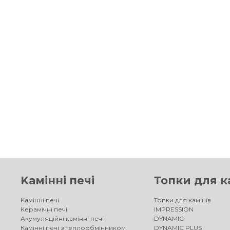
Kамінні печі
Топки для к
Kамінні печі
Топки для камінів
Керамічні печі
IMPRESSION
Акумуляційні камінні печі
DYNAMIC
Камінні печі з теплообмінником
DYNAMIC PLUS