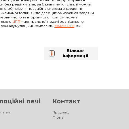
ся без решітки, але, за бажанням клієнта, її можна
го обігріву. Інноваційна система відведення
ть камінної топки. Скло дверцят омивається завдяки
у первинного та вторинного повітря можна
стемою
ЦПП
– центральної подачі зовнішнього
ерхні акумуляційні комплекти
MAMMOTH
, які
Більше
інформації
яційні печі
Контакт
і печі
Продавці
Фірма