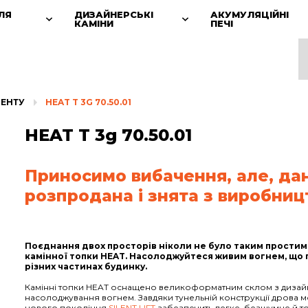
ЛЯ
ДИЗАЙНЕРСЬКІ
АКУМУЛЯЦІЙНІ
КАМІНИ
ПЕЧІ
МЕНТУ
HEAT T 3G 70.50.01
HEAT T 3g 70.50.01
Приносимо вибачення, але, да
розпродана і знята з виробниц
Поєднання двох просторів ніколи не було таким простим 
камінної топки HEAT. Насолоджуйтеся живим вогнем, що
різних частинах будинку.
Камінні топки HEAT оснащено великоформатним склом з диза
насолоджування вогнем. Завдяки тунельній конструкції дрова м
нового покоління
SILENT LIFT
забезпечить легке, безшумне й то