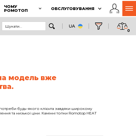
ЧОМУ
ОБСЛУГОВУВАННЯ
РОМОТОП
UA
0
на модель вже
тва.
потреби будь-якого клієнта завдяки широкому
ення та низької ціни. Камінні топки Romotop HEAT