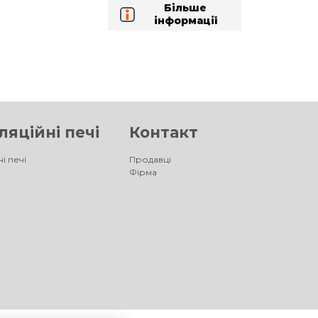
Більше
інформації
яційні печі
Контакт
і печі
Продавці
Фірма