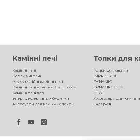
Kамінні печі
Топки для к
Kамінні печі
Топки для камінів
Керамічні печі
IMPRESSION
Акумуляційні камінні печі
DYNAMIC
Камінні печі з теплообмінником
DYNAMIC PLUS
Камінні печі для
HEAT
енергоефективних будинків
Аксесуари для камінни
Аксесуари для камінних печей
Галерея