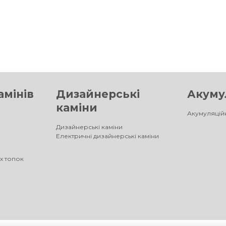
амінів
Дизайнерські
Акумул
каміни
Акумуляційн
Дизайнерські каміни
Електричні дизайнерські каміни
х топок