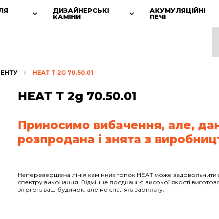
ЛЯ
ДИЗАЙНЕРСЬКІ
АКУМУЛЯЦІЙНІ
КАМІНИ
ПЕЧІ
МЕНТУ
HEAT T 2G 70.50.01
HEAT T 2g 70.50.01
Приносимо вибачення, але, да
розпродана і знята з виробниц
Неперевершена лінія камінних топок HEAT може задовольнити 
спектру виконання. Відмінне поєднання високої якості виготовл
зігріють ваш будинок, але не спалять зарплату.