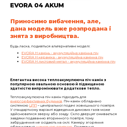
EVORA 04 AKUM
Приносимо вибачення, але,
дана модель вже розпродана і
знята з виробництва.
Будь ласка, подивіться альтернативні моделі:
EVORA H камінь - акумуляційна камінна піч
EVORA H кераміка - акумуляційна камінна піч
EVORA H листовий метал - акумуляційна камінна піч
Елегантна висока теплоакумулююча піч-камін з
популярною овальною основою й підвищеною
здатністю випромінювати додаткове тепло.
Теплоакумулююча піч-камін підходить для
енергоефективних будинків
. Піч-камін обладнано
системою
ЦПП
– центральної подачі зовнішнього повітря.
У стандартному варіанті відведення димових газів може
здійснюватися зверху або ззаду. Скло дверцят омивається
завдяки подаванню вторинного повітря, тому
забруднення не осідають на склі. Камеру згоряння
облицьовано
шамотною плиткою
. Подавання