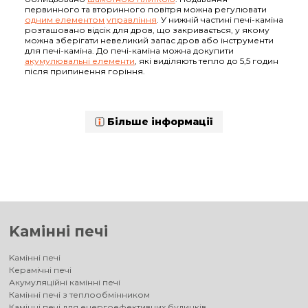
первинного та вторинного повітря можна регулювати
одним елементом управління
. У нижній частині печі-каміна
розташовано відсік для дров, що закривається, у якому
можна зберігати невеликий запас дров або інструменти
для печі-каміна. До печі-каміна можна докупити
акумулювальні елементи
, які виділяють тепло до 5,5 годин
після припинення горіння.
Більше інформації
Kамінні печі
Kамінні печі
Керамічні печі
Акумуляційні камінні печі
Камінні печі з теплообмінником
Камінні печі для енергоефективних будинків