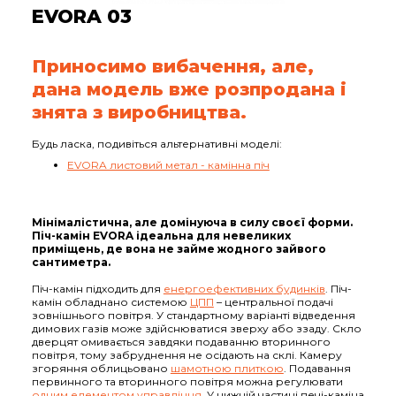
EVORA 03
Приносимо вибачення, але,
дана модель вже розпродана і
знята з виробництва.
Будь ласка, подивіться альтернативні моделі:
EVORA листовий метал - камінна піч
Мінімалістична, але домінуюча в силу своєї форми.
Піч-камін EVORA ідеальна для невеликих
приміщень, де вона не займе жодного зайвого
сантиметра.
Піч-камін підходить для
енергоефективних будинків
. Піч-
камін обладнано системою
ЦПП
– центральної подачі
зовнішнього повітря. У стандартному варіанті відведення
димових газів може здійснюватися зверху або ззаду. Скло
дверцят омивається завдяки подаванню вторинного
повітря, тому забруднення не осідають на склі. Камеру
згоряння облицьовано
шамотною плиткою
. Подавання
первинного та вторинного повітря можна регулювати
одним елементом управління
. У нижній частині печі-каміна