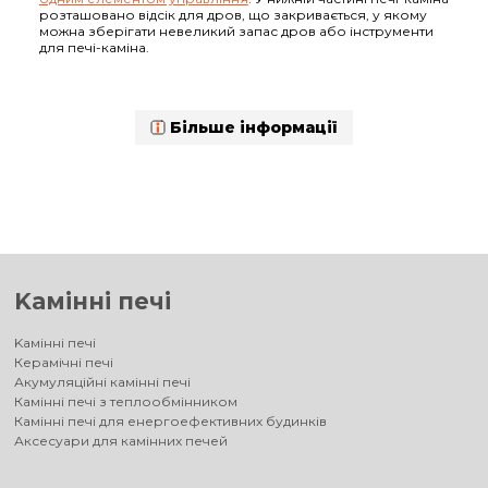
розташовано відсік для дров, що закривається, у якому
можна зберігати невеликий запас дров або інструменти
для печі-каміна.
Більше інформації
Kамінні печі
Kамінні печі
Керамічні печі
Акумуляційні камінні печі
Камінні печі з теплообмінником
Камінні печі для енергоефективних будинків
Аксесуари для камінних печей