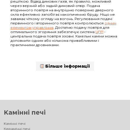
решіткою. Відвід димових газів, як правило, можливий
через верхній або задній димовий отвір. Подача
вторинного повітря на внутрішню поверхню дверного
скла ефективно запобігає накопиченню бруду. Ніщо не
заважає чіткому огляду на вогонь. Регулювання подачі
первинного і вторинного повітря контролюється
одним
елементом управління
. Достатню подачу повітря для
оптимального згоряння забезпечує система
ЦПП
-
центральна подача повітря ззовні. Кахельні каміни можна
доповнити одним або кількома привабливими і
практичними дровниками.
Більше інформації
Kамінні печі
Kамінні печі
Керамічні печі