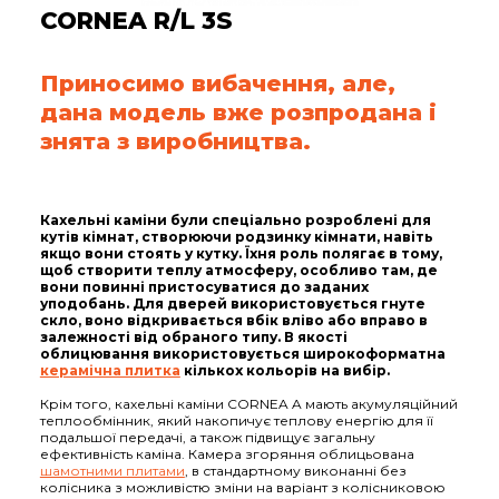
CORNEA R/L 3S
Приносимо вибачення, але,
дана модель вже розпродана і
знята з виробництва.
Кахельні каміни були спеціально розроблені для
кутів кімнат, створюючи родзинку кімнати, навіть
якщо вони стоять у кутку. Їхня роль полягає в тому,
щоб створити теплу атмосферу, особливо там, де
вони повинні пристосуватися до заданих
уподобань. Для дверей використовується гнуте
скло, воно відкривається вбік вліво або вправо в
залежності від обраного типу. В якості
облицювання використовується широкоформатна
керамічна плитка
кількох кольорів на вибір.
Крім того, кахельні каміни CORNEA A мають акумуляційний
теплообмінник, який накопичує теплову енергію для її
подальшої передачі, а також підвищує загальну
ефективність каміна. Камера згоряння облицьована
шамотними плитами
, в стандартному виконанні без
колісника з можливістю зміни на варіант з колісниковою