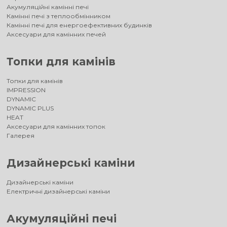
Акумуляційні камінні печі
Камінні печі з теплообмінником
Камінні печі для енергоефективних будинків
Аксесуари для камінних печей
Топки для камінів
Топки для камінів
IMPRESSION
DYNAMIC
DYNAMIC PLUS
HEAT
Аксесуари для камінних топок
Галерея
Дизайнерські каміни
Дизайнерські каміни
Електричні дизайнерські каміни
Акумуляційні печі