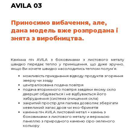
AVILA 03
Приносимо вибачення, але,
дана модель вже розпродана і
знята з виробництва.
Kамінна піч AVILA з боковинами з листового металу
швидко передає тепло у приміщення, що дуже зручно,
якщо Ви хочете швидко насолодитись теплом полум’я.
можливість приєднання відводу продуктів згоряння
зверху чи ззаду
централізована подача повітря
подача вторинного повітря завдяки якому скло
дверцят обдувається і не відбувається його
забруднення (система очищення скла)
закритий простір для палива дозволяє зберігати
невеликий запас дров чи еко-брикетів
камінна піч AVILA листовий метал + камінь з
боковинами з листового металу и верхньою
панеллю з природного каменю сіро-зеленого
кольору