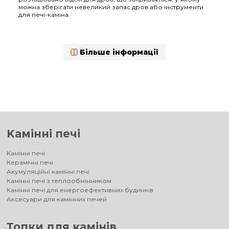
можна зберігати невеликий запас дров або інструменти
для печі-каміна.
Більше інформації
Kамінні печі
Kамінні печі
Керамічні печі
Акумуляційні камінні печі
Камінні печі з теплообмінником
Камінні печі для енергоефективних будинків
Аксесуари для камінних печей
Топки для камінів