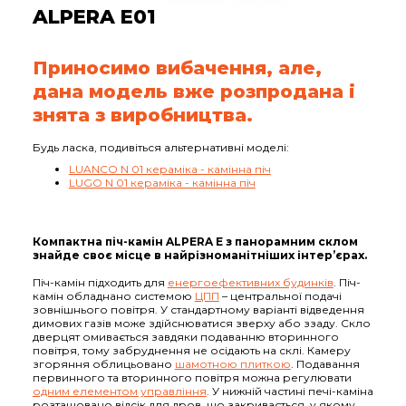
ALPERA E01
Приносимо вибачення, але,
дана модель вже розпродана і
знята з виробництва.
Будь ласка, подивіться альтернативні моделі:
LUANCO N 01 кераміка - камінна піч
LUGO N 01 кераміка - камінна піч
Компактна піч-камін ALPERA E з панорамним склом
знайде своє місце в найрізноманітніших інтер’єрах.
Піч-камін підходить для
енергоефективних будинків
. Піч-
камін обладнано системою
ЦПП
– центральної подачі
зовнішнього повітря. У стандартному варіанті відведення
димових газів може здійснюватися зверху або ззаду. Скло
дверцят омивається завдяки подаванню вторинного
повітря, тому забруднення не осідають на склі. Камеру
згоряння облицьовано
шамотною плиткою
. Подавання
первинного та вторинного повітря можна регулювати
одним елементом управління
. У нижній частині печі-каміна
розташовано відсік для дров, що закривається, у якому