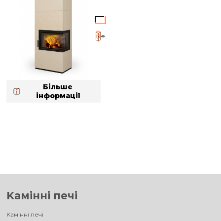
Більше
інформації
Kамінні печі
Kамінні печі