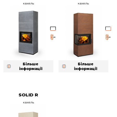
кахель
кахель
Більше
Більше
інформації
інформації
SOLID R
кахель