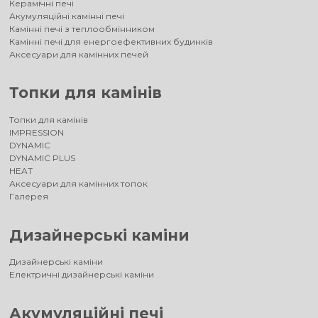
Керамічні печі
Акумуляційні камінні печі
Камінні печі з теплообмінником
Камінні печі для енергоефективних будинків
Аксесуари для камінних печей
Топки для камінів
Топки для камінів
IMPRESSION
DYNAMIC
DYNAMIC PLUS
HEAT
Аксесуари для камінних топок
Галерея
Дизайнерські каміни
Дизайнерські каміни
Електричні дизайнерські каміни
Акумуляційні печі