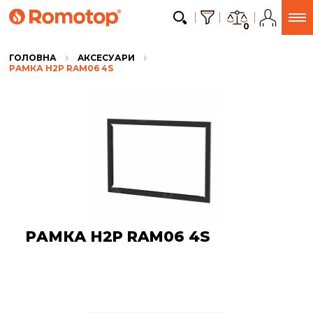
0
ГОЛОВНА
AКСЕСУАРИ
РAМКА H2P RAM06 4S
РAМКА H2P RAM06 4S