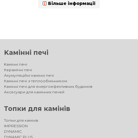
Більше інформації
Kамінні печі
Kамінні печі
Керамічні печі
Акумуляційні камінні печі
Камінні печі з теплообмінником
Камінні печі для енергоефективних будинків
Аксесуари для камінних печей
Топки для камінів
Топки для камінів
IMPRESSION
DYNAMIC
DYNAMIC PLUS