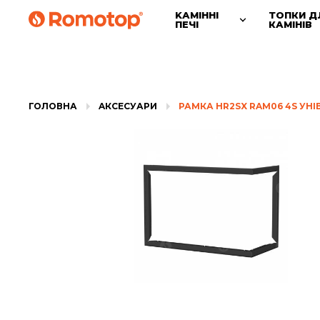
KАМІННІ
ТОПКИ Д
ПЕЧІ
КАМІНІВ
ГОЛОВНА
AКСЕСУАРИ
РАМКА HR2SX RAM06 4S УН