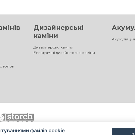
амінів
Дизайнерські
Акумул
каміни
Акумуляційн
Дизайнерські каміни
Електричні дизайнерські каміни
х топок
туваннями файлів cookie
П