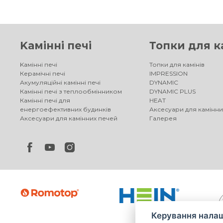
Kамінні печі
Топки для к
Kамінні печі
Топки для камінів
Керамічні печі
IMPRESSION
Акумуляційні камінні печі
DYNAMIC
Камінні печі з теплообмінником
DYNAMIC PLUS
Камінні печі для
HEAT
енергоефективних будинків
Аксесуари для камінни
Аксесуари для камінних печей
Галерея
Керування налаш