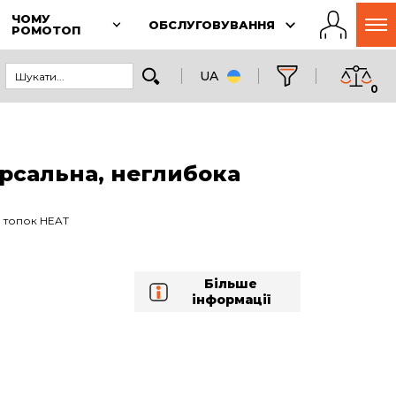
ЧОМУ
ОБСЛУГОВУВАННЯ
РОМОТОП
UA
0
рсальна, неглибока
а топок HEAT
Більше
інформації