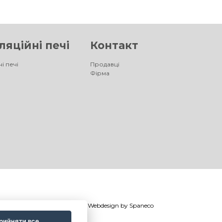
яційні печі
Контакт
і печі
Продавці
Фірма
©
®
Romotop
2026
|
Webdesign by
Spaneco
рийняти все