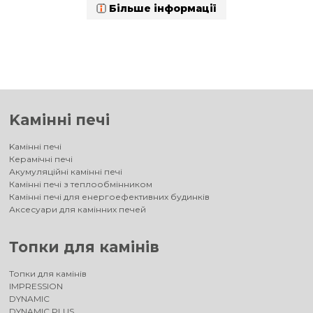
Більше інформації
Kамінні печі
Kамінні печі
Керамічні печі
Акумуляційні камінні печі
Камінні печі з теплообмінником
Камінні печі для енергоефективних будинків
Аксесуари для камінних печей
Топки для камінів
Топки для камінів
IMPRESSION
DYNAMIC
DYNAMIC PLUS