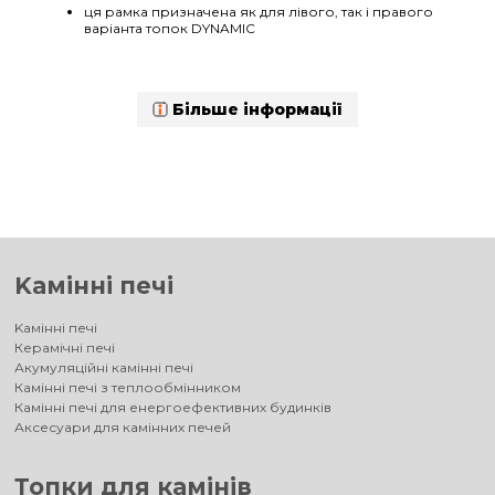
ця рамка призначена як для лівого, так і правого
варіанта топок DYNAMIC
Більше інформації
Kамінні печі
Kамінні печі
Керамічні печі
Акумуляційні камінні печі
Камінні печі з теплообмінником
Камінні печі для енергоефективних будинків
Аксесуари для камінних печей
Топки для камінів