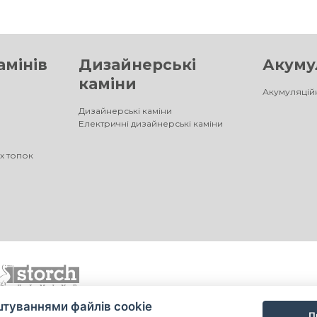
амінів
Дизайнерські
Акумул
каміни
Акумуляційн
Дизайнерські каміни
Електричні дизайнерські каміни
х топок
туваннями файлів cookie
П