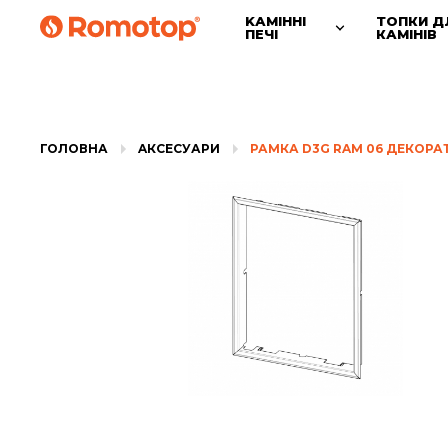
KАМІННІ
ТОПКИ Д
ПЕЧІ
КАМІНІВ
ГОЛОВНА
AКСЕСУАРИ
РАМКА D3G RAM 06 ДЕКОРА