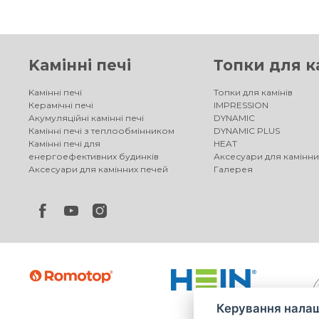
Kамінні печі
Топки для к
Kамінні печі
Топки для камінів
Керамічні печі
IMPRESSION
Акумуляційні камінні печі
DYNAMIC
Камінні печі з теплообмінником
DYNAMIC PLUS
Камінні печі для
HEAT
енергоефективних будинків
Аксесуари для камінни
Аксесуари для камінних печей
Галерея
Керування налаш