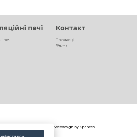
яційні печі
Контакт
і печі
Продавці
Фірма
©
®
Romotop
2026
|
Webdesign by
Spaneco
рийняти все