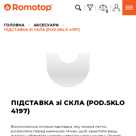
0
ГОЛОВНА
AКСЕСУАРИ
ПІДСТАВКА ЗІ СКЛА (POD.SKLO 4197)
ПІДСТАВКА зі СКЛА (POD.SKLO
4197)
Високоякісна скляна підкладка, яку можна легко
розмістити перед камінною піччю, щоб захистити вашу
підлогу і зберегти чистоту навколо камінної печі. Розмір