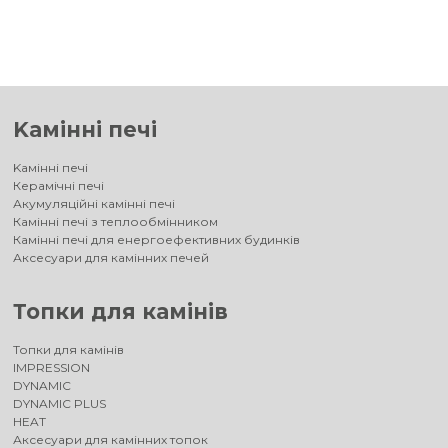
Kамінні печі
Kамінні печі
Керамічні печі
Акумуляційні камінні печі
Камінні печі з теплообмінником
Камінні печі для енергоефективних будинків
Аксесуари для камінних печей
Топки для камінів
Топки для камінів
IMPRESSION
DYNAMIC
DYNAMIC PLUS
HEAT
Аксесуари для камінних топок