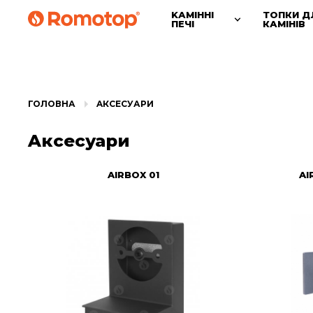
KАМІННІ
ТОПКИ Д
ПЕЧІ
КАМІНІВ
ГОЛОВНА
AКСЕСУАРИ
Aксесуари
AIRBOX 01
AI