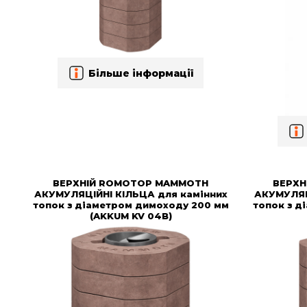
Більше інформації
ВЕРХНІЙ ROMOTOP MAMMOTH
ВЕРХН
АКУМУЛЯЦІЙНІ КІЛЬЦА для камінних
АКУМУЛЯЦ
топок з діаметром димоходу 200 мм
топок з д
(AKKUM KV 04B)