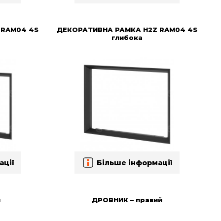
 RAM04 4S
ДЕКОРАТИВНА РАМКА H2Z RAM04 4S
глибока
ації
Більше інформації
й
ДРОВНИК – правий