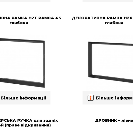
ВНА РАМКА H2T RAM04 4S
ДЕКОРАТИВНА РАМКА H2X
глибока
глибока
Більше інформації
Більше інформ
РСЬКА РУЧКА для задніх
ДРОВНИК – ліви
й (праве відкривання)