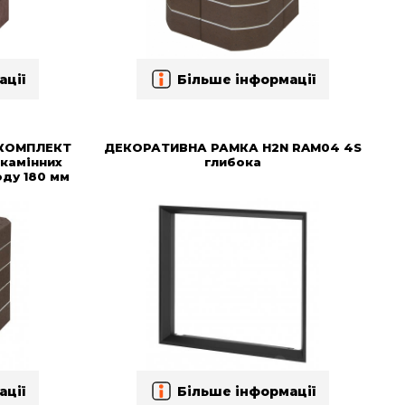
ації
Більше інформації
 КОМПЛЕКТ
ДЕКОРАТИВНА РАМКА H2N RAM04 4S
камінних
глибока
оду 180 мм
ації
Більше інформації