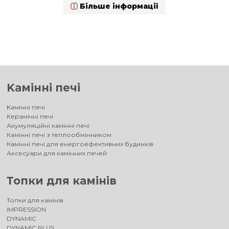
Більше інформації
Kамінні печі
Kамінні печі
Керамічні печі
Акумуляційні камінні печі
Камінні печі з теплообмінником
Камінні печі для енергоефективних будинків
Аксесуари для камінних печей
Топки для камінів
Топки для камінів
IMPRESSION
DYNAMIC
DYNAMIC PLUS