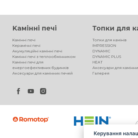
Kамінні печі
Топки для к
Kамінні печі
Топки для камінів
Керамічні печі
IMPRESSION
Акумуляційні камінні печі
DYNAMIC
Камінні печі з теплообмінником
DYNAMIC PLUS
Камінні печі для
HEAT
енергоефективних будинків
Аксесуари для камінни
Аксесуари для камінних печей
Галерея
Керування налаш