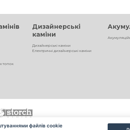
амінів
Дизайнерські
Акумул
каміни
Акумуляційн
Дизайнерські каміни
Електричні дизайнерські каміни
х топок
туваннями файлів cookie
П