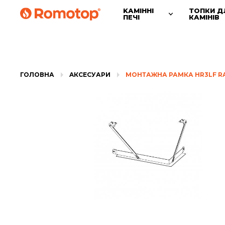
KАМІННІ
ТОПКИ Д
ПЕЧІ
КАМІНІВ
ГОЛОВНА
AКСЕСУАРИ
МОНТАЖНА РАМКА HR3LF R