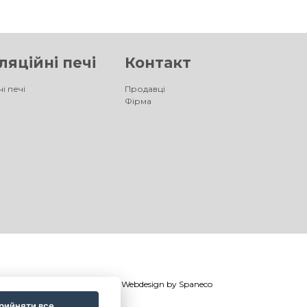
яційні печі
Контакт
і печі
Продавці
Фірма
©
®
Romotop
2026
|
Webdesign by
Spaneco
рийняти все