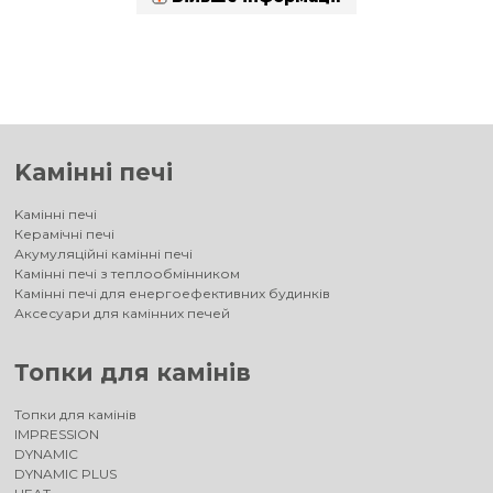
Kамінні печі
Kамінні печі
Керамічні печі
Акумуляційні камінні печі
Камінні печі з теплообмінником
Камінні печі для енергоефективних будинків
Аксесуари для камінних печей
Топки для камінів
Топки для камінів
IMPRESSION
DYNAMIC
DYNAMIC PLUS