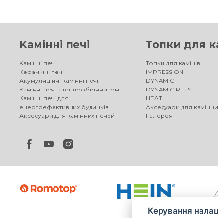
Kамінні печі
Топки для к
Kамінні печі
Топки для камінів
Керамічні печі
IMPRESSION
Акумуляційні камінні печі
DYNAMIC
Камінні печі з теплообмінником
DYNAMIC PLUS
Камінні печі для
HEAT
енергоефективних будинків
Аксесуари для камінни
Аксесуари для камінних печей
Галерея
Керування налаш