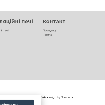
яційні печі
Контакт
і печі
Продавці
Фірма
©
®
Romotop
2026
|
Webdesign by
Spaneco
рийняти все