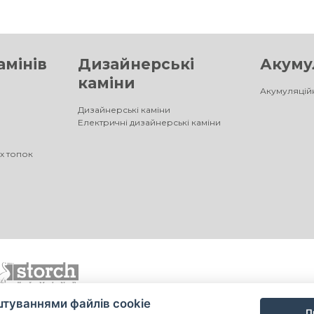
амінів
Дизайнерські
Акумул
каміни
Акумуляційн
Дизайнерські каміни
Електричні дизайнерські каміни
х топок
туваннями файлів cookie
П