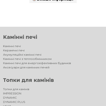
Kамінні печі
Kамінні печі
Керамічні печі
Акумуляційні камінні печі
Камінні печі з теплообмінником
Камінні печі для енергоефективних будинків
Аксесуари для камінних печей
Топки для камінів
Топки для камінів
IMPRESSION
DYNAMIC
DYNAMIC PLUS