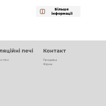
Більше
інформації
яційні печі
Контакт
і печі
Продавці
Фірма