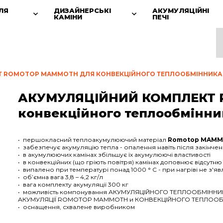
ЛЯ
ДИЗАЙНЕРСЬКІ
АКУМУЛЯЦІЙНІ
КАМІНИ
ПЕЧІ
Т ROMOTOP MAMMOTH ДЛЯ КОНВЕКЦІЙНОГО ТЕПЛООБМІННИК
АКУМУЛЯЦІЙНИЙ КОМПЛЕКТ 
конвекційного теплообмінн
• першокласний теплоакумулюючий матеріал
Romotop MAM
• забезпечує акумуляцію тепла - опалення навіть після закінчен
• в акумулюючих камінах збільшує їх акумулюючі властивості
• в конвекційних (що гріють повітря) камінах доповнює відсутн
• випалено при температурі понад 1000 ° C - при нагріві не з'
• об’ємна вага 3,8 – 4,2 кг/л
• вага комплекту акумуляції 300 кг
• можливість компонування АКУМУЛЯЦІЙНОГО ТЕПЛООБМІН
АКУМУЛЯЦІЇ ROMOTOP MAMMOTH и КОНВЕКЦІЙНОГО ТЕПЛОО
• оснащення, схвалене виробником