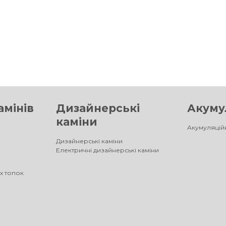
амінів
Дизайнерські
Акумул
каміни
Акумуляційн
Дизайнерські каміни
Електричні дизайнерські каміни
х топок