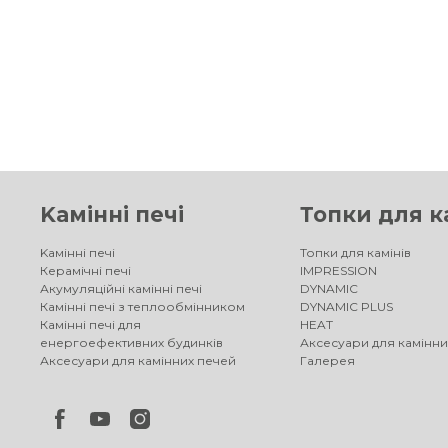
Kамінні печі
Топки для к
Kамінні печі
Топки для камінів
Керамічні печі
IMPRESSION
Акумуляційні камінні печі
DYNAMIC
Камінні печі з теплообмінником
DYNAMIC PLUS
Камінні печі для
HEAT
енергоефективних будинків
Аксесуари для камінни
Аксесуари для камінних печей
Галерея