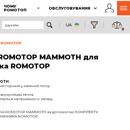
ЧОМУ
ОБСЛУГОВУВАННЯ
РОМОТОП
UA
0
А ROMOTOP
ROMOTOP MAMMOTH для
ика ROMOTOP
MOTH
ня горіння у камінній топці
ю акумуляцію тепла
являється неприємного запаху
НИКА ROMOTOP MAMMOTH за допомогою КОМПЛЕКТУ
БМІННИКА ROMOTOP