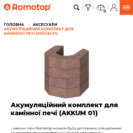
0
ГОЛОВНА
AКСЕСУАРИ
АКУМУЛЯЦІЙНИЙ КОМПЛЕКТ ДЛЯ
КАМІННОЇ ПЕЧІ (AKKUM 01)
Акумуляційний комплект для
камінної печі (AKKUM 01)
• камінні печі Romotop можуть бути доповнені спеціальним
акумулюючим комплектом (накопичувач тепла) у