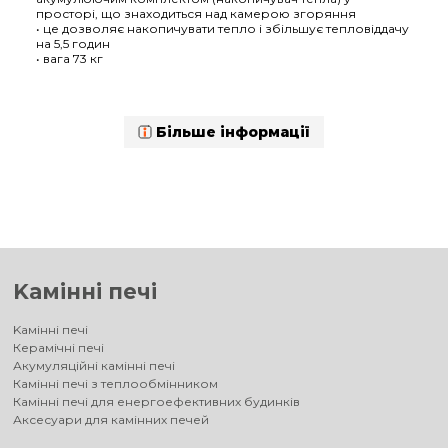
просторі, що знаходиться над камерою згоряння
• це дозволяє накопичувати тепло і збільшує тепловіддачу
на 5,5 годин
• вага 73 кг
Більше інформації
Kамінні печі
Kамінні печі
Керамічні печі
Акумуляційні камінні печі
Камінні печі з теплообмінником
Камінні печі для енергоефективних будинків
Аксесуари для камінних печей