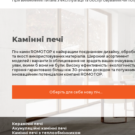
При виникненні питань з експлуатації та обслуговування чи по
Kамінні печі
Піч-камін ROMOTOP є найкращим поєднанням дизайну, оброб
та якості використовуваних матеріалів. Широкий асортимент
моделей і варіанти їх облицювання не зрадять ваших очікувань і
уяви, якими б вони не були. Високу ефективність і екологічніст
горіння гарантовано більш ніж 30-річним досвідом та потужни
інноваційним потенціалом компанії ROMOTOP.
Оберіть для себе нову піч...
Керамічні печі
Акумуляційні камінні печі
Камінні печі з теплообмінником