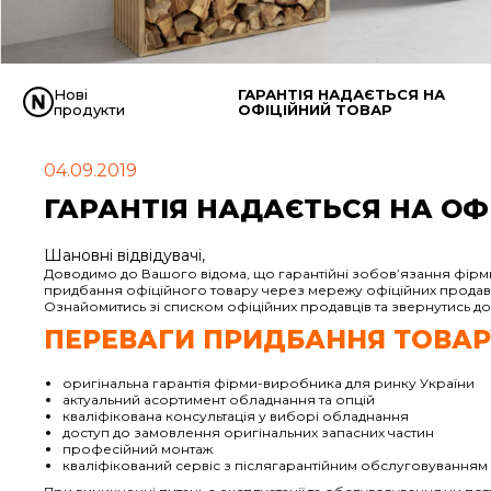
Нові
ГАРАНТІЯ НАДАЄТЬСЯ НА
продукти
ОФІЦІЙНИЙ ТОВАР
04.09.2019
ГАРАНТІЯ НАДАЄТЬСЯ НА ОФ
Шановні відвідувачі,
Доводимо до Вашого відома, що гарантійні зобов’язання фірми-в
придбання офіційного товару через мережу офіційних продавці
Ознайомитись зі списком офіційних продавців та звернутись 
ПЕРЕВАГИ ПРИДБАННЯ ТОВАР
оригінальна гарантія фірми-виробника для ринку України
актуальний асортимент обладнання та опцій
кваліфікована консультація у виборі обладнання
доступ до замовлення оригінальних запасних частин
професійний монтаж
кваліфікований сервіс з післягарантійним обслуговуванням