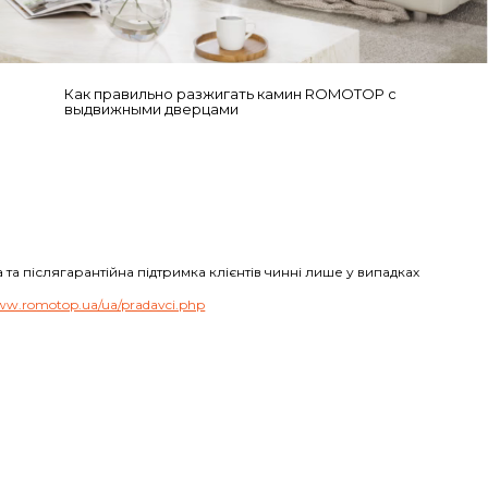
Как правильно разжигать камин ROMOTOP с
выдвижными дверцами
та післягарантійна підтримка клієнтів чинні лише у випадках
w.romotop.ua/ua/pradavci.php