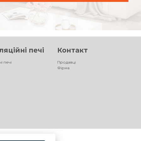
яційні печі
Контакт
і печі
Продавці
Фірма