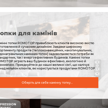
опки для камінів
мінні топки ROMOTOP приваблюють клієнтів високою якістю
готовлення й сучасним дизайном. Завдяки широкому
ортименту продуктів (теплоконвекційних, накопичувальних,
донагрівальних камінних топок) задовольняються потреби як
андартних, так і енергоефективних будинків. Камінні топки
MOTOP зігріють ваш будинок ефективно, екологічно й
ономічно. Приєднуйтеся до нашої великої сім'ї, що налічує
над мільйон клієнтів, які користуються продуктами ROMOTOP.
Оберіть для себе камінну топку...
MPRESSION
YNAMIC