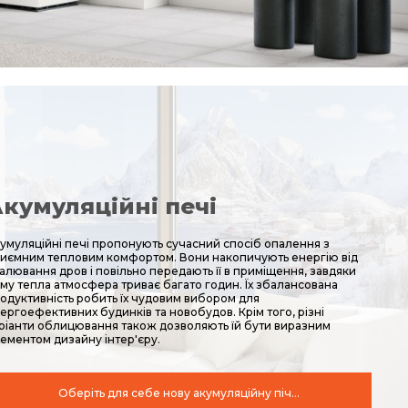
кумуляційні печі
умуляційні печі пропонують сучасний спосіб опалення з
иємним тепловим комфортом. Вони накопичують енергію від
алювання дров і повільно передають її в приміщення, завдяки
му тепла атмосфера триває багато годин. Їх збалансована
одуктивність робить їх чудовим вибором для
ергоефективних будинків та новобудов. Крім того, різні
ріанти облицювання також дозволяють їй бути виразним
ементом дизайну інтер'єру.
Оберіть для себе нову акумуляційну піч...