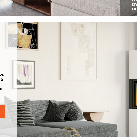
D
H
сь
ій
в