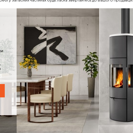
требі у запасних частинах будь ласка звертайтесь до Вашого продавця
ки
ь
м