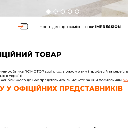
Нові відео про камінні топки
IMPRESSION
!
ІЦІЙНИЙ ТОВАР
иробника ROMOTOP spol. s r.o., а разом з тим і професійна сервісна 
в в Україні.
до найближчого до Вас представника Ви можете за цим посиланням:
ww
У У ОФІЦІЙНИХ ПРЕДСТАВНИКІВ