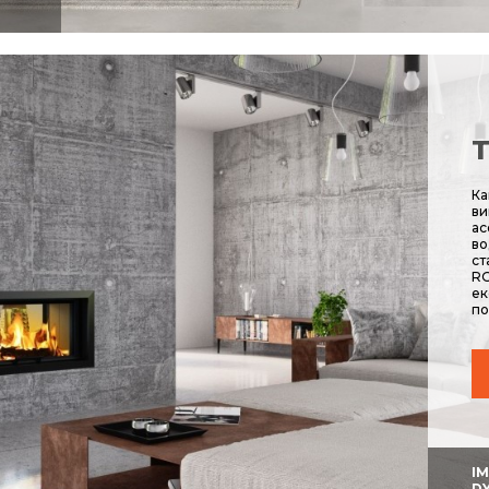
Т
Ка
ви
ас
во
ст
RO
ек
по
I
D