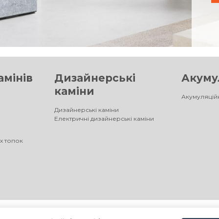
амінів
Дизайнерські
Акумул
каміни
Акумуляційн
Дизайнерські каміни
Електричні дизайнерські каміни
х топок