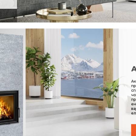
А
Ак
пр
сп
чо
пр
ен
ва
ел